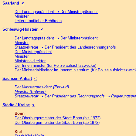
Saarland
<
Der Landtagspräsident • Der Ministerpräsident
Minister
Leiter staatlicher Behörden
Schleswig-Holstein
<
Der Landtagspräsident • Der Ministerpräsident
Minister
Staatsekretär • Der Präsident des Landesrechnungshofs
Der Ministerpräsident
Minister
Ministerialdirektor
Der Innenminister (für Polizeiaufsichtszwecke)
Der Ministerialdirektor im Innenministerium (für Polizeiaufsichtszwec
Sachsen-Anhalt
<
Der Ministerpräsident (Entwurf)
Minister (Entwurf)
Staatsekretär • Der Präsident des Rechnungshofs • Regierungsprä
Städte / Kreise
<
Bonn
Der Oberbürgermeister der Stadt Bonn (bis 1972)
Der Oberbürgermeister der Stadt Bonn (ab 1972)
Kiel