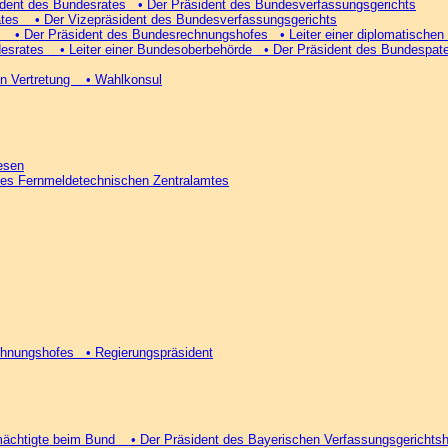
dent des Bundesrates • Der Präsident des Bundesverfassungsgerichts
tes • Der Vizepräsident des Bundesverfassungsgerichts
• Der Präsident des Bundesrechnungshofes • Leiter einer diplomatischen 
desrates • Leiter einer Bundesoberbehörde • Der Präsident des Bundespa
hen Vertretung • Wahlkonsul
esen
des Fernmeldetechnischen Zentralamtes
echnungshofes • Regierungspräsident
llmächtigte beim Bund • Der Präsident des Bayerischen Verfassungsgericht