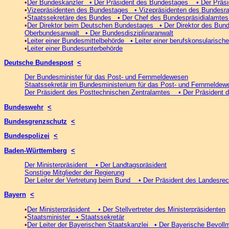
•
Der Bundeskanzler • Der Präsident des Bundestages • Der Präsi
•
Vizepräsidenten des Bundestages • Vizepräsidenten des Bundesra
•
Staatssekretäre des Bundes • Der Chef des Bundespräsidialamtes 
•
Der Direktor beim Deutschen Bundestages • Der Direktor des Bun
Oberbundesanwalt • Der Bundesdisziplinaranwalt
•
Leiter einer Bundesmittelbehörde • Leiter einer berufskonsularisc
•
Leiter einer Bundesunterbehörde
Deutsche Bundespost
<
Der Bundesminister für das Post- und Fernmeldewesen
Staatssekretär im Bundesministerium für das Post- und Fernmeldew
Der Präsident des Posttechnischen Zentralamtes • Der Präsident 
Bundeswehr
<
Bundesgrenzschutz
<
Bundespolizei
<
Baden-Württemberg
<
Der Ministerpräsident • Der Landtagspräsident
Sonstige Mitglieder der Regierung
Der Leiter der Vertretung beim Bund • Der Präsident des Landesr
Bayern
<
•
Der Ministerpräsident • Der Stellvertreter des Ministerpräsidenten
•
Staatsminister • Staatssekretär
•
Der Leiter der Bayerischen Staatskanzlei • Der Bayerische Bevo