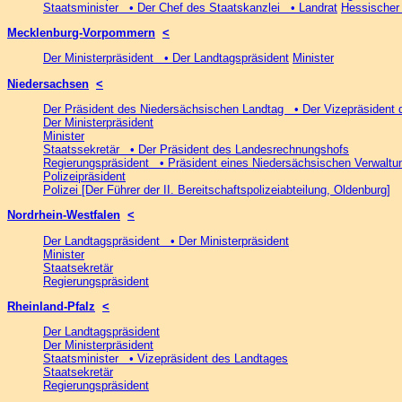
Staatsminister • Der Chef des Staatskanzlei • Landrat
Hessischer
Mecklenburg-Vorpommern
<
Der Ministerpräsident • Der Landtagspräsident
Minister
Niedersachsen
<
Der Präsident des Niedersächsischen Landtag • Der Vizepräsident d
Der Ministerpräsident
Minister
Staatssekretär • Der Präsident des Landesrechnungshofs
Regierungspräsident • Präsident eines Niedersächsischen Verwaltu
Polizeipräsident
Polizei [Der Führer der II. Bereitschaftspolizeiabteilung, Oldenburg]
Nordrhein-Westfalen
<
Der Landtagspräsident • Der Ministerpräsident
Minister
Staatsekretär
Regierungspräsident
Rheinland-Pfalz
<
Der Landtagspräsident
Der Ministerpräsident
Staatsminister • Vizepräsident des Landtages
Staatsekretär
Regierungspräsident