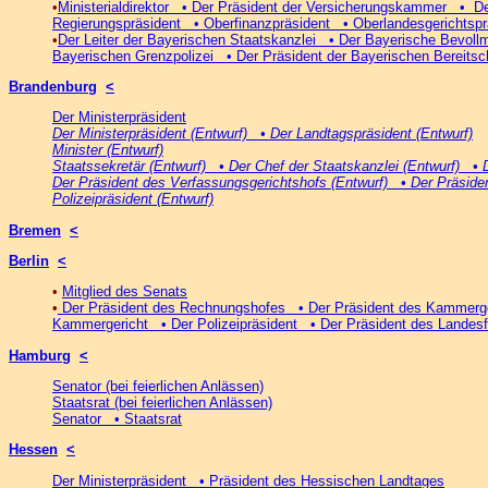
•
Ministerialdirektor • Der Präsident der Versicherungskammer • D
Regierungspräsident • Oberfinanzpräsident • Oberlandesgerichtspr
•
Der Leiter der Bayerischen Staatskanzlei • Der Bayerische Bevol
Bayerischen Grenzpolizei • Der Präsident der Bayerischen Bereitsch
Brandenburg
<
Der Ministerpräsident
Der Ministerpräsident (Entwurf) • Der Landtagspräsident (Entwurf)
Minister (Entwurf)
Staatssekretär (Entwurf) • Der Chef der Staatskanzlei (Entwurf) • 
Der Präsident des Verfassungsgerichtshofs (Entwurf) • Der Präside
Polizeipräsident (Entwurf)
Bremen
<
Berlin
<
•
Mitglied des Senats
•
Der Präsident des Rechnungshofes • Der Präsident des Kammerger
Kammergericht • Der Polizeipräsident • Der Präsident des Landes
Hamburg
<
Senator (bei feierlichen Anlässen)
Staatsrat (bei feierlichen Anlässen)
Senator • Staatsrat
Hessen
<
Der Ministerpräsident • Präsident des Hessischen Landtages