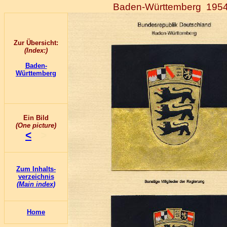
Baden-Württemberg
1954
Zur Übersicht:
(Index:)
Baden-
Württemberg
Ein Bild
(One picture)
<
>
Zum Inhalts-
verzeichnis
(Main index)
Home