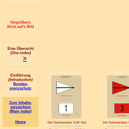
Vergrößern:
Klick auf's Bild
Eine Übersicht
(One index)
<
>
Einführung
(Introduction)
Bundes-
grenzschutz
Zum Inhalts-
verzeichnis
(Main index)
Home
Der Kommandeur GSK Süd
Der Kommandeur 