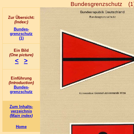
Bundesgrenzschutz (1
Zur Übersicht:
(Index:)
Bundes-
grenzschutz
(1)
Ein Bild
(One picture)
<
>
Einführung
(Introduction)
Bundes-
grenzschutz
Zum Inhalts-
verzeichnis
(Main index)
Home