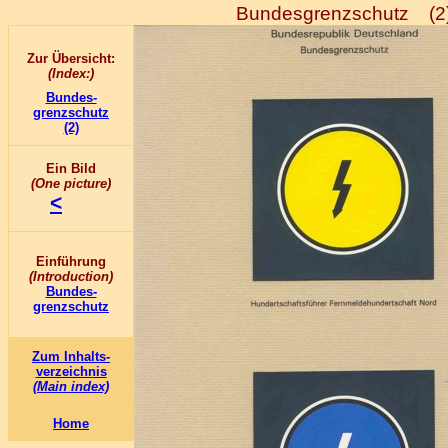
Bundesgrenzschutz (2
Zur Übersicht:
(Index:)
Bundes-
grenzschutz
(2)
Ein Bild
(One picture)
<
>
Einführung
(Introduction)
Bundes-
grenzschutz
Zum Inhalts-
verzeichnis
(Main index)
Home