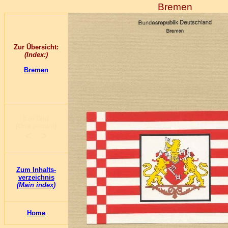
Bremen
Zur Übersicht:
(Index:)
Bremen
Ein Bild
(One picture)
< >
Zum Inhalts-
verzeichnis
(Main index)
Home